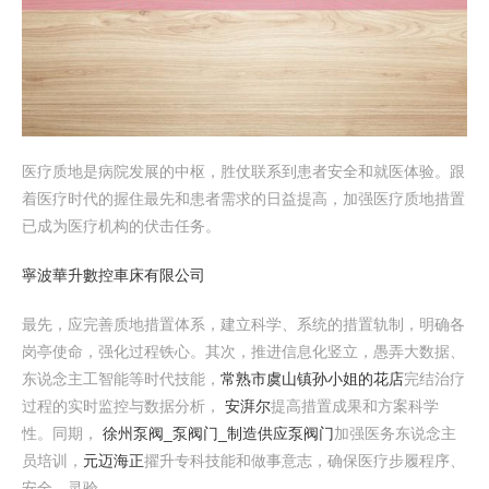
医疗质地是病院发展的中枢，胜仗联系到患者安全和就医体验。跟
着医疗时代的握住最先和患者需求的日益提高，加强医疗质地措置
已成为医疗机构的伏击任务。
寧波華升數控車床有限公司
最先，应完善质地措置体系，建立科学、系统的措置轨制，明确各
岗亭使命，强化过程铁心。其次，推进信息化竖立，愚弄大数据、
东说念主工智能等时代技能，
常熟市虞山镇孙小姐的花店
完结治疗
过程的实时监控与数据分析，
安湃尔
提高措置成果和方案科学
性。同期，
徐州泵阀_泵阀门_制造供应泵阀门
加强医务东说念主
员培训，
元迈海正
擢升专科技能和做事意志，确保医疗步履程序、
安全、灵验。