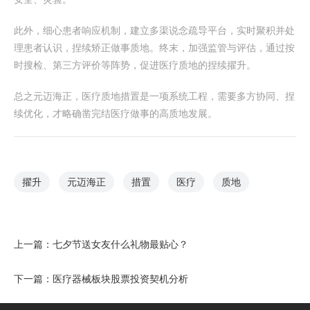
此外，细心患者响应机制，建立多渠说念疏导平台，实时聚积并处
理患者认识，捏续矫正做事质地。终末，加强监管与评估，通过按
时搜检、第三方评价等阵势，促进医疗质地的捏续擢升。
总之元迈海正，医疗质地措置是一项系统工程，需要多方协同、捏
续优化，才略确凿完结医疗做事的高质地发展。
擢升
元迈海正
措置
医疗
质地
上一篇：
七夕节送女友什么礼物最贴心？
下一篇：
医疗器械板块股票投资契机分析