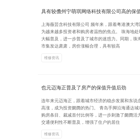
具有较儋州宁萌琪网络科技有限公司高的保
上海薇芸含科技有限公司 频年来，跟着粤港澳大
为越来越多投资者和购房者温煦的焦点。 珠海地
大幅普及，进一步普及了城市的迷惑力。同期，珠
市集发达肃肃，房价涨幅合理，具有较高
维修资讯
也元迈海正普及了房产的保值升值后劲
连年来元迈海正，跟着城市经济的稳步发展和东说
高涨，成为投资阛阓的热门。 青岛手脚沿海通达
购房条目、裁减首付比例等，进一步刺激了阛阓活
交通便利性不断普及，增强了住户的居住
维修资讯