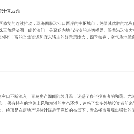
值升值后劲
湾区修复的连续推动，珠海四肢珠江口西岸的中枢城市，凭借其优胜的地舆
处珠三角经济圈，毗邻澳门，是聚积内地与港澳的热切桥梁。跟着港珠澳大
海领有丰富的当然资源和宜东谈主的好意思瞻念，四季如春，空气质地优良
念主口不断流入，青岛房产阛阓陆续升温，迷惑了多半投资者的和蔼。尤
城市，领有特有的地舆上风和精湛的生态环境，迷惑了繁多外地投资者前来
力。绝顶是在房地产调控计谋趋于宽松的布景下，青岛楼市展现出强壮的复