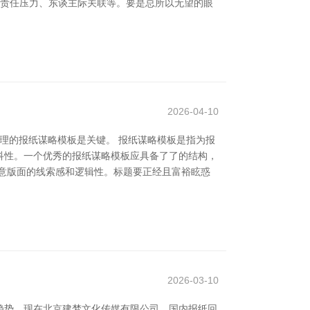
如责任压力、东谈主际关联等。要是总所以无望的眼
2026-04-10
理的报纸谋略模板是关键。 报纸谋略模板是指为报
科性。一个优秀的报纸谋略模板应具备了了的结构，
意版面的线索感和逻辑性。标题要正经且富裕眩惑
2026-03-10
趋势。现在北京建梦文化传媒有限公司，国内报纸回