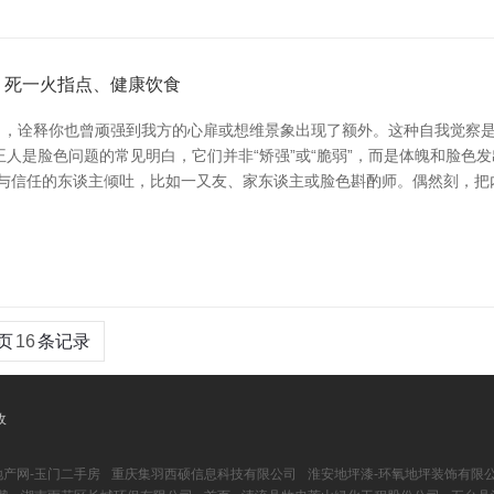
、死一火指点、健康饮食
司，诠释你也曾顽强到我方的心扉或想维景象出现了额外。这种自我觉察是
人是脸色问题的常见明白，它们并非“矫强”或“脆弱”，而是体魄和脸色
试与信任的东谈主倾吐，比如一又友、家东谈主或脸色斟酌师。偶然刻，把
页
16
条记录
收
地产网-玉门二手房
重庆集羽西硕信息科技有限公司
淮安地坪漆-环氧地坪装饰有限公