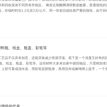
和回收渠谈不同而有所相反。 阐发近期阛阓调研数据败露，普通报纸的回收
，价钱时时在1.2元至2元/公斤。而一些老旧或轻易严重的报纸，由于回
塑料瓶、纸盒、瓶盖、彩笔等
工艺品不仅具有创意，还能灵验减少资源浮滥。底下是一个浅显又好奇的
料瓶、纸盒、瓶盖、彩笔等。这些材料大多来自家中烧毁物品，只需稍加变
，上部可看成浇水壶。用彩笔庇荫瓶身，再用旧布或麻绳绑上提手，一个实
与增值的代表