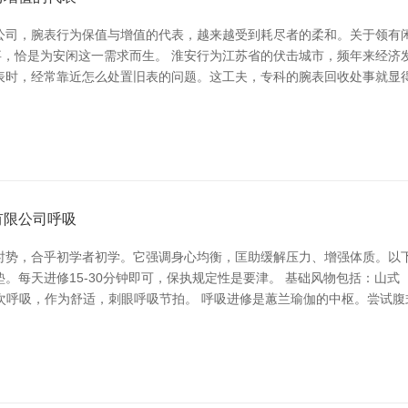
公司，腕表行为保值与增值的代表，越来越受到耗尽者的柔和。关于领有
事，恰是为安闲这一需求而生。 淮安行为江苏省的伏击城市，频年来经
表时，经常靠近怎么处置旧表的问题。这工夫，专科的腕表回收处事就显得
有限公司呼吸
时势，合乎初学者初学。它强调身心均衡，匡助缓解压力、增强体质。以
。每天进修15-30分钟即可，保执规定性是要津。 基础风物包括：山
0次呼吸，作为舒适，刺眼呼吸节拍。 呼吸进修是蕙兰瑜伽的中枢。尝试