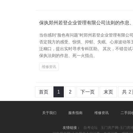
保执郑州若登企业管理有限公司法则的作息
当你感到“脸色有问题”时郑州若登企业管理有限公
否定我方的感受。惊惧、抑郁、失眠、心扉波动等王
泛糊口，提出实时寻求专科匡助。 其次，不错尝
保执法则的作息、死一火指点、
维修资讯
首页
1
2
下一页
末页
共
2
关于我们
服务指南
维修资讯
二手回
友情链接：
自考论坛
玉门房产网-玉门房