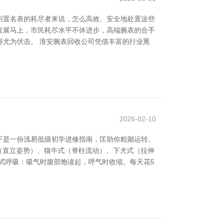
闲置名表的耗尽者来说，怎么高效、安全地处置这些
济发展马上，市民耗尽水平不休进步，高端腕表的合手
尤为伏击。 淮安腕表回收公司凭借丰富的行业熏
2026-02-10
下是一份浅易低级初学进修指南，匡助你粗鄙运转。
式（直立姿势）、猫牛式（脊柱流动）、下犬式（拉伸
腹式呼吸：吸气时腹部饱读起，呼气时收缩。每天花5