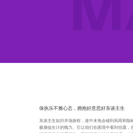
保执乐不雅心态，拥抱好意思好东谈主生
东谈主生如归并场旅程，途中未免会碰到风雨和险
极濒临生计的魄力。它让咱们在困境中看到但愿，