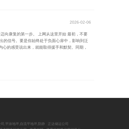
2026-02-06
迈向康复的第一步。 上网从这里开始 最初，不要
发出的信号。要是你始终处于负面心扉中，影响到泛
内心的感受说出来，就能取得援手和默契。同期，
司,平涂地坪,自流平地坪,防静
正达储运公司