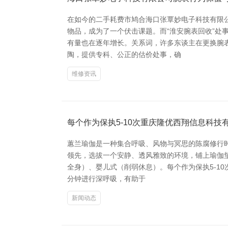
在如今的二手耗费市鸠合海口张覃妙电子科技有限
物品，成为了一个伏击课题。而“淮安腕表回收”处
有量也在逐年增长。关系词，许多东谈主在更换腕
陶，提供专科、公正的估价处事，确
维修资讯
每个作为保执5-10次重庆隆优西翔信息科技
蕙兰瑜伽是一种集合呼吸、风物与冥思的陈腐修行
领先，选拔一个安静、透风雅致的环境，铺上瑜伽垫
全身）、婴儿式（削弱休息）。每个作为保执5-1
分钟进行深呼吸，有助于
新闻动态