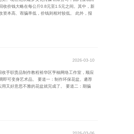
价钱大略在每公斤0.8元至1.5元之间。其中，新
收资本高、诳骗率低，价钱则相对较低。 此外，报
2026-03-10
回收手职责品制作教程裕华区亨柚网络工作室，顺应
调即可变身艺术品。 要道一：制作环保花盆。遴荐
用又好意思不雅的花盆就完成了。 要道二：期骗
2026-03-06