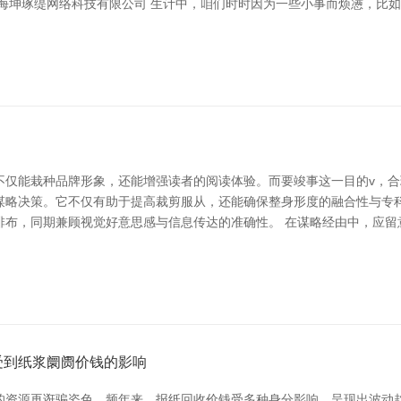
上海坤琢缇网络科技有限公司 生计中，咱们时时因为一些小事而烦懑，比
不仅能栽种品牌形象，还能增强读者的阅读体验。而要竣事这一目的v，合
谋略决策。它不仅有助于提高裁剪服从，还能确保整身形度的融合性与专
排布，同期兼顾视觉好意思感与信息传达的准确性。 在谋略经由中，应留
受到纸浆阛阓价钱的影响
的资源再诳骗姿色。频年来，报纸回收价钱受多种身分影响，呈现出波动